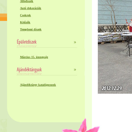
Állódíszek
Autó dekorációk
Csokrok
Kitűzők
Templomi díszek
Március 15. ünnepség
Ajándéktárgy katalógusunk