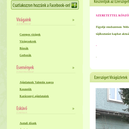
SZERETETTEL KÖSZÖ
Figyelje rendszeresen Web
tájékoztatást kaphat aktuá
Cserepes virágok
Virágcsokrok
-
Rózsák
Gerberák
-
Ajánlatunk Valentin napra
Koszorúk
Karácsonyi ajánlataink
Asztali díszek